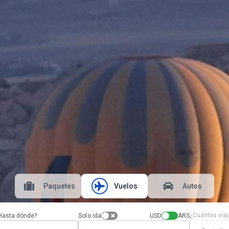
Paquetes
Vuelos
Autos
¿Cuántos viaj
Hasta dónde?
Solo ida
USD
ARS