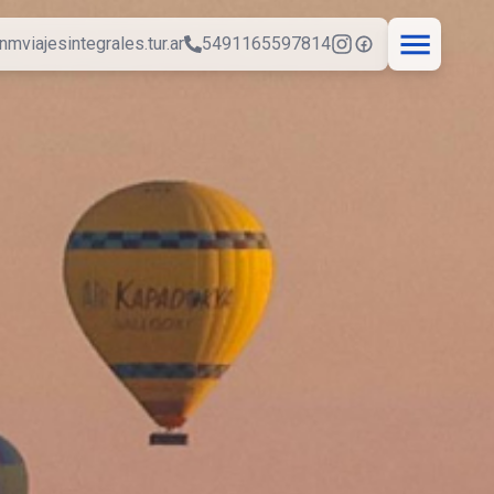
nmviajesintegrales.tur.ar
5491165597814