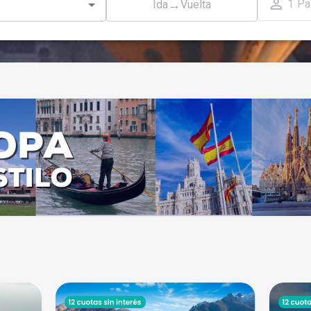
1
Pa
→
Ida
Vuelta