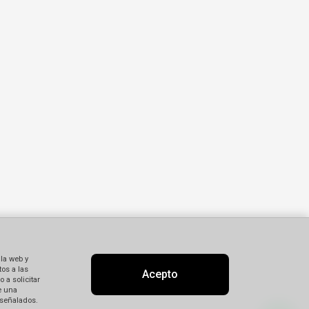
 la web y
os a las
Acepto
 a solicitar
e una
 señalados.