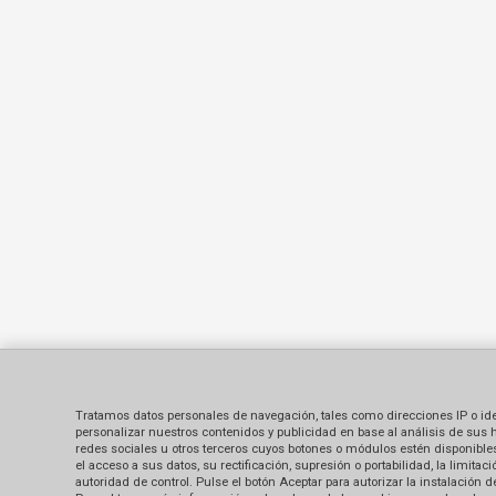
Tratamos datos personales de navegación, tales como direcciones IP o identi
personalizar nuestros contenidos y publicidad en base al análisis de sus 
redes sociales u otros terceros cuyos botones o módulos estén disponibles 
el acceso a sus datos, su rectificación, supresión o portabilidad, la limi
autoridad de control. Pulse el botón Aceptar para autorizar la instalación