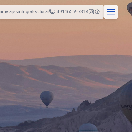
nmviajesintegrales.tur.ar
5491165597814